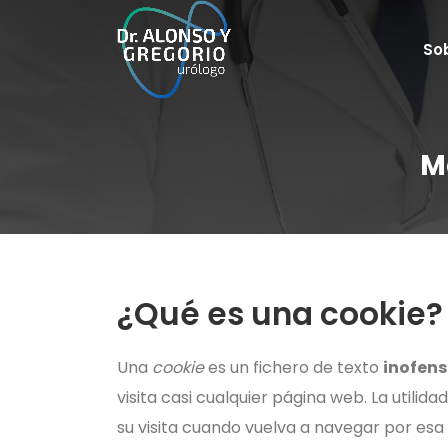
So
M
¿Qué es una cookie?
Una
cookie
es un fichero de texto
inofens
visita casi cualquier página web. La utilida
su visita cuando vuelva a navegar por es