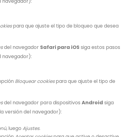
el navegador):
okies
para que ajuste el tipo de bloqueo que desea
es
del navegador
Safari para iOS
siga estos pasos
el navegador):
 opción
Bloquear cookies
para que ajuste el tipo de
es
del navegador para dispositivos
Android
siga
la versión del navegador):
nú
, luego
Ajustes
.
 opción
Aceptar cookies
para que active o desactive