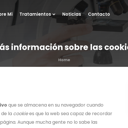
bre Mí
Tratamientos
Noticias
Contacto
ás información sobre las cooki
Home
ivo
que se almacena en su navegador cuando
d de la
cookie
es que la web sea capaz de recordar
a página. Aunque mucha gente no lo sabe las