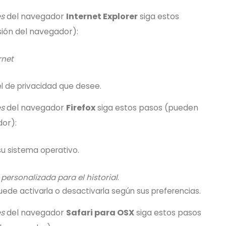
es
del navegador
Internet Explorer
siga estos
sión del navegador):
rnet
el de privacidad que desee.
es
del navegador
Firefox
siga estos pasos (pueden
dor):
u sistema operativo.
personalizada para el historial
.
puede activarla o desactivarla según sus preferencias.
es
del navegador
Safari para OSX
siga estos pasos