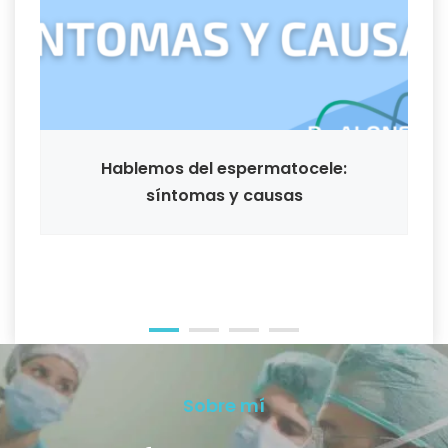
Hablemos del espermatocele:
S
síntomas y causas
Sobre mí