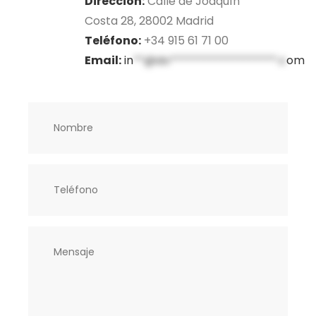
Dirección:
Calle de Joaquín
Costa 28, 28002 Madrid
Teléfono:
+34 915 61 71 00
Email:
in
**@do*******************.c
om