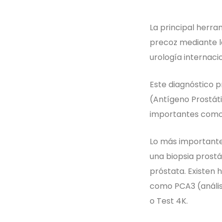
La principal herra
precoz mediante la
urología internaci
Este diagnóstico p
(Antígeno Prostáti
importantes como l
Lo más importante 
una biopsia prostá
próstata. Existen
como PCA3 (análisi
o Test 4K.