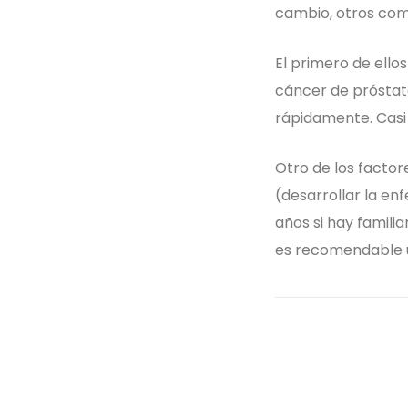
cambio, otros como
El primero de ell
cáncer de próstata
rápidamente. Casi 
Otro de los factor
(desarrollar la en
años si hay famili
es recomendable u