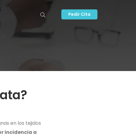
Pedir Cita
tata?
as en los tejidos
or incidencia a