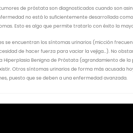
 tumores de próstata son diagnosticados cuando son asin
enfermedad no está lo suficientemente desarrollada com
mas. Esto es algo que permite tratarlo con éxito la mayo
les se encuentran los síntomas urinarios (micción frecuent
cesidad de hacer fuerza para vaciar la vejiga…). No obsta
a Hiperplasia Benigna de Próstata (agrandamiento de la 
istir. Otros síntomas urinarios de forma más acusada hoy
iones, puesto que se deben a una enfermedad avanzada.