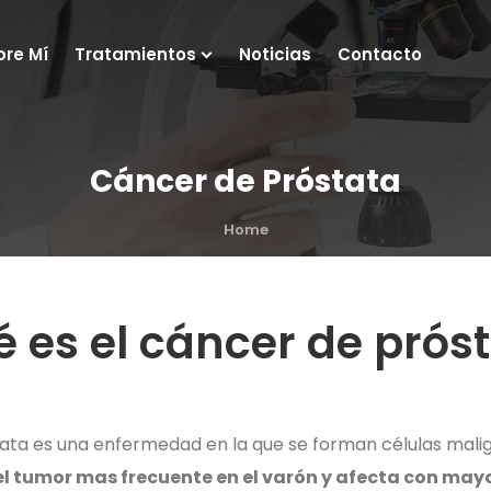
bre Mí
Tratamientos
Noticias
Contacto
Cáncer de Próstata
Home
 es el cáncer de prós
ata es una enfermedad en la que se forman células malign
el tumor mas frecuente en el varón y afecta con may