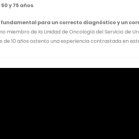
 50 y 75 años
.
s fundamental para un correcto diagnóstico y un cor
mo miembro de la Unidad de Oncología del Servicio de Uro
s de 10 años ostento una experiencia contrastada en es