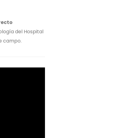
recto
logía del Hospital
te campo.