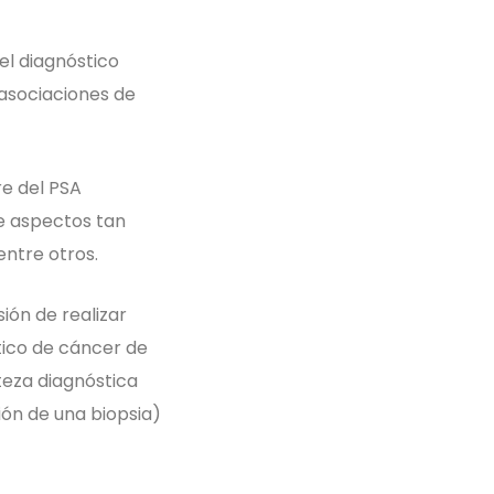
el diagnóstico
 asociaciones de
re del PSA
de aspectos tan
entre otros.
ión de realizar
tico de cáncer de
teza diagnóstica
ión de una biopsia)