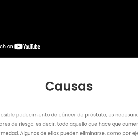
Causas
osible padecimiento de cáncer de próstata, es necesario
es de riesgo, es decir, todo aquello que hace que aumen
rmedad. Algunos de ellos pueden eliminarse, como por ej