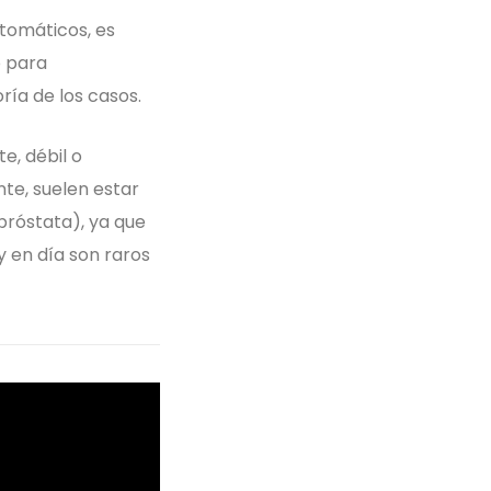
tomáticos, es
o para
ría de los casos.
e, débil o
nte, suelen estar
próstata), ya que
 en día son raros