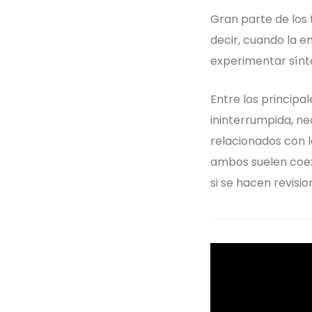
Gran parte de los
decir, cuando la 
experimentar sínto
Entre los principa
ininterrumpida, ne
relacionados con l
ambos suelen coex
si se hacen revis