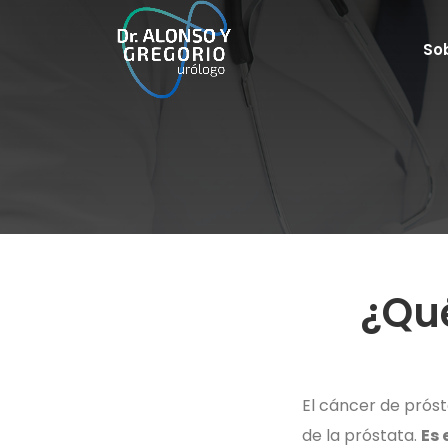
So
¿Qué
El cáncer de próst
de la próstata.
Es 